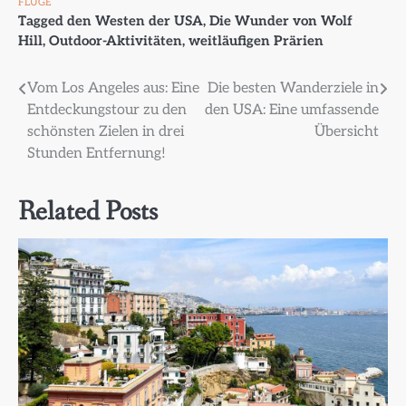
FLÜGE
Tagged
den Westen der USA
,
Die Wunder von Wolf
Hill
,
Outdoor-Aktivitäten
,
weitläufigen Prärien
Beitragsnavigation
Vom Los Angeles aus: Eine
Die besten Wanderziele in
Entdeckungstour zu den
den USA: Eine umfassende
schönsten Zielen in drei
Übersicht
Stunden Entfernung!
Related Posts