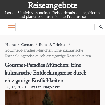
Skip
Reiseangebote
to
Lassen Sie sich von meinen Reiseerlebnissen inspirieren
content
und planen Sie Ihre nächste Traumreise.
Home
Genuss
Essen & Trinken
Gourmet-Paradies München: Eine kulinarische
Entdeckungsreise durch einzigartige Köstlichkeiten
Gourmet-Paradies München: Eine
kulinarische Entdeckungsreise durch
einzigartige Köstlichkeiten
10/03/2023
Drazan Blagojevic