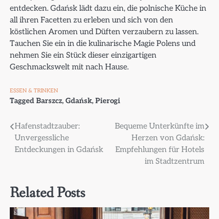
entdecken. Gdańsk lädt dazu ein, die polnische Küche in
all ihren Facetten zu erleben und sich von den
köstlichen Aromen und Düften verzaubern zu lassen.
Tauchen Sie ein in die kulinarische Magie Polens und
nehmen Sie ein Stück dieser einzigartigen
Geschmackswelt mit nach Hause.
ESSEN & TRINKEN
Tagged
Barszcz
,
Gdańsk
,
Pierogi
Beitragsnavigation
Hafenstadtzauber:
Bequeme Unterkünfte im
Unvergessliche
Herzen von Gdańsk:
Entdeckungen in Gdańsk
Empfehlungen für Hotels
im Stadtzentrum
Related Posts