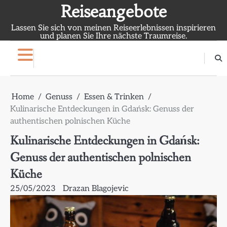
Skip
Reiseangebote
to
Lassen Sie sich von meinen Reiseerlebnissen inspirieren
content
und planen Sie Ihre nächste Traumreise.
Home
Genuss
Essen & Trinken
Kulinarische Entdeckungen in Gdańsk: Genuss der
authentischen polnischen Küche
Kulinarische Entdeckungen in Gdańsk:
Genuss der authentischen polnischen
Küche
25/05/2023
Drazan Blagojevic