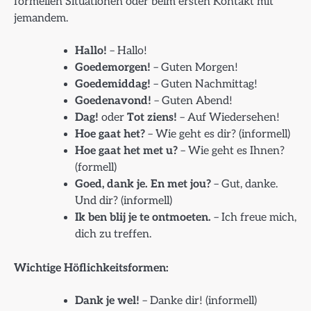
formellen Situationen oder beim ersten Kontakt mit
jemandem.
Hallo!
– Hallo!
Goedemorgen!
– Guten Morgen!
Goedemiddag!
– Guten Nachmittag!
Goedenavond!
– Guten Abend!
Dag!
oder
Tot ziens!
– Auf Wiedersehen!
Hoe gaat het?
– Wie geht es dir? (informell)
Hoe gaat het met u?
– Wie geht es Ihnen?
(formell)
Goed, dank je. En met jou?
– Gut, danke.
Und dir? (informell)
Ik ben blij je te ontmoeten.
– Ich freue mich,
dich zu treffen.
Wichtige Höflichkeitsformen:
Dank je wel!
– Danke dir! (informell)