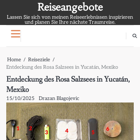
Skip
Reiseangebote
to
Lassen Sie sich von meinen Reiseerlebnissen inspirieren
content
und planen Sie Ihre nächste Traumreise.
Home
Reiseziele
Entdeckung des Rosa Salzsees in Yucatán, Mexiko
Entdeckung des Rosa Salzsees in Yucatán,
Mexiko
15/10/2025
Drazan Blagojevic