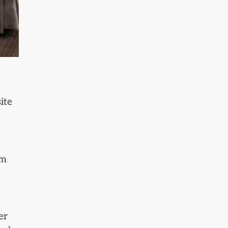
ite
em
er