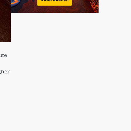
ute
gner