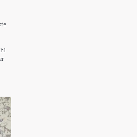
ste
hl
er